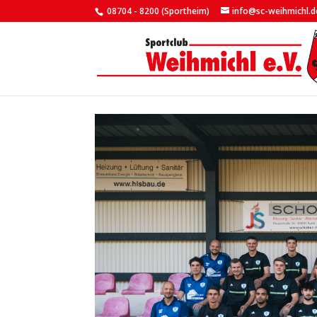
08704 - 8200 (Sportheim)
info@sc-weihmichl.d