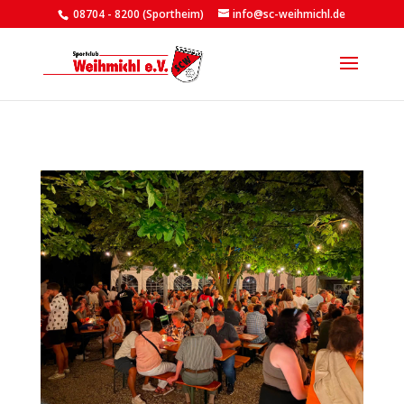
08704 - 8200 (Sportheim)
info@sc-weihmichl.de