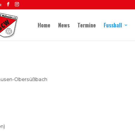
e
Home
News
Termine
Fussball
ausen-Obersüßbach
en)