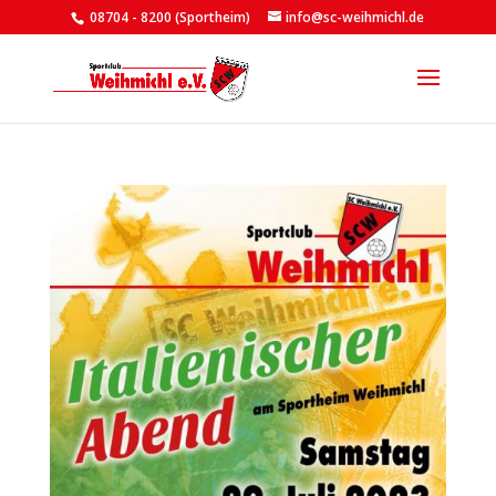
08704 - 8200 (Sportheim)
info@sc-weihmichl.de