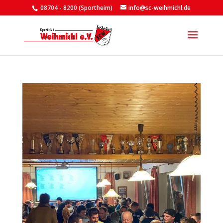
08704 - 8200 (Sportheim)
info@sc-weihmichl.de