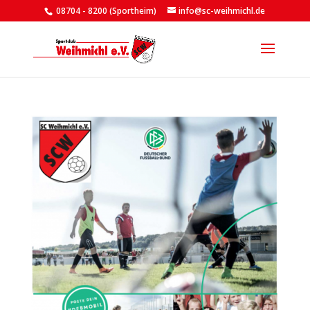
08704 - 8200 (Sportheim)
info@sc-weihmichl.de