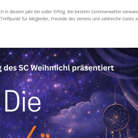
ch in diesem Jahr ein voller Erfolg. Bei bestem Sommerwetter verwan
Treffpunkt für Mitglieder, Freunde des Vereins und zahlreiche Gäste 