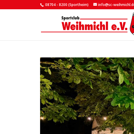
08704 - 8200 (Sportheim)
info@sc-weihmichl.d