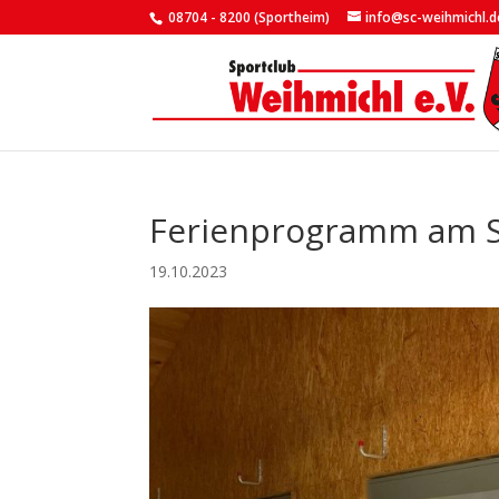
08704 - 8200 (Sportheim)
info@sc-weihmichl.d
Ferienprogramm am S
19.10.2023