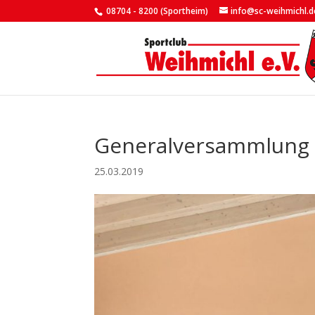
08704 - 8200 (Sportheim)
info@sc-weihmichl.d
Generalversammlung 
25.03.2019