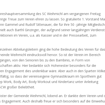
 Jahreshauptversammlung des SC Weihmichl am vergangenen Freitag
ährige Treue zum Verein ehren zu lassen. So gratulierte 1. Vorstand Ma
 Gammel und Rudolf Sittenauer, die für ihre 50 -jährige Mitgliedsch
elt auch Barthl Ginzinger, der aufgrund seiner langjährigen Verdiens
tionen im Verein, u.a. als Kassier und in der Pressearbeit, zum
nzelnen Abteilungsleitern ging die hohe Bedeutung des Verein für da
meinde Weihmichl eindrucksvoll hervor. So ist der Verein im Bereich
rgängen, von den Senioren bis zu den Bambinis, in Form von
haften aktiv. Hier bedankte sich Hohenester besonders für die
eren Engagement dies undenkbar wäre. Aber auch in den Sparten Völke
elfältig, so dass der vereinseigene Gymnastikraum im Sportheim gut
p Work, Body Art, Body Workout und Kindertanz unter Anleitung
SCW großer Beliebtheit.
eister der Gemeinde Weihmichl, lobend an. Er dankte dem Verein und 
es Engagement. Auch deshalb freue er sich besonders auf die Einweih