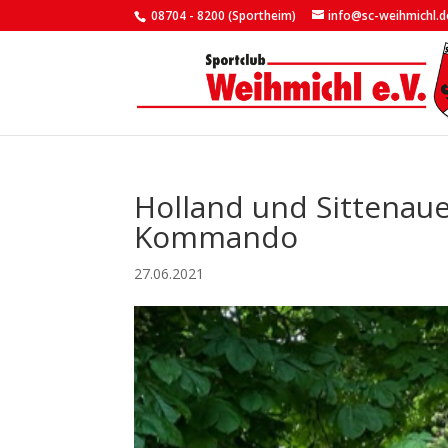
08704 - 8200 (Sportheim)
info@sc-weihmichl.d
Holland und Sittenau
Kommando
27.06.2021