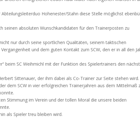
 Abteilungsleiterduo Hohenester/Stahn diese Stelle möglichst ebenbü
ich seinen absoluten Wunschkandidaten für den Trainerposten zu
 nicht nur durch seine sportlichen Qualitäten, seinem taktischen
n Vergangenheit und dem guten Kontakt zum SCW, den er in all den J
r“ beim SC Weihmichl mit der Funktion des Spielertrainers den nächs
rbert Sittenauer, der ihm dabei als Co-Trainer zur Seite stehen wird.
 der dem SCW in vier erfolgreichen Trainerjahren aus dem Mittelmaß 
konnte.
guten Stimmung im Verein und der tollen Moral die unsere beiden
nnte.
n als Spieler treu bleiben wird.