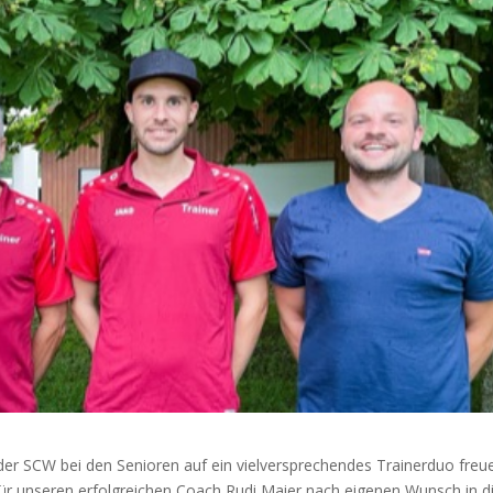
der SCW bei den Senioren auf ein vielversprechendes Trainerduo freu
für unseren erfolgreichen Coach Rudi Maier nach eigenen Wunsch in d