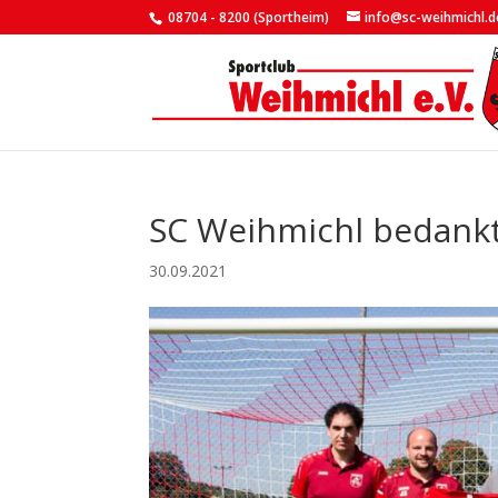
08704 - 8200 (Sportheim)
info@sc-weihmichl.d
SC Weihmichl bedankt
30.09.2021