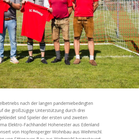
ielbetriebs nach der langen pandemiebedingten
f die großzügige Unterstützung durch drei
ekleidet sind Spieler der ersten und zweiten
irma Elektro-Fachhandel Hohenester aus Edenland
ponsert von Hopfensperger Wohnbau aus Weihmichl.
den von Sittenauer-Bau aus Weihmichl beigesteuert.