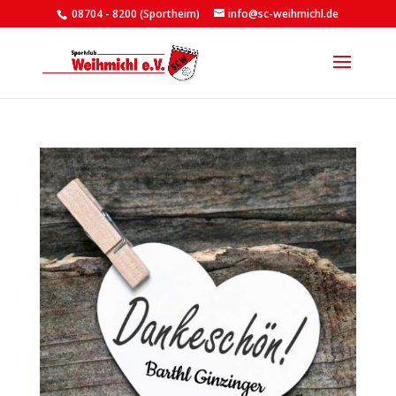
08704 - 8200 (Sportheim)
info@sc-weihmichl.de