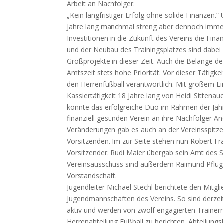
Arbeit an Nachfolger.
„Kein langfristiger Erfolg ohne solide Finanzen
Jahre lang manchmal streng aber dennoch immer
Investitionen in die Zukunft des Vereins die F
und der Neubau des Trainingsplatzes sind dabei nu
Großprojekte in dieser Zeit. Auch die Belange de
Amtszeit stets hohe Priorität. Vor dieser Tätigkei
den Herrenfußball verantwortlich. Mit großem Ei
Kassiertätigkeit 18 Jahre lang von Heidi Sittenaue
konnte das erfolgreiche Duo im Rahmen der Ja
finanziell gesunden Verein an ihre Nachfolger 
Veränderungen gab es auch an der Vereinsspitze
Vorsitzenden. Im zur Seite stehen nun Robert Fr
Vorsitzender. Rudi Maier übergab sein Amt des 
Vereinsausschuss sind außerdem Raimund Pflügle
Vorstandschaft.
Jugendleiter Michael Stechl berichtete den Mitg
Jugendmannschaften des Vereins. So sind derzeit
aktiv und werden von zwölf engagierten Trainern 
Herrenabteilung Fußball zu berichten. Abteilungs