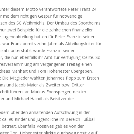
.“ Unter diesem Motto verantwortete Peter Franz 24
 mit dem richtigen Gespür für notwendige
inanzen des SC Weihmichls. Der Umbau des Sportheims
r zwei Beispiele für die zahlreichen finanziellen
r Jugendabteilung hatten für Peter Franz in seiner
t war Franz bereits zehn Jahre als Abteilungsleiter für
nsatz unterstützt wurde Franz in seiner
r, die nun ebenfalls ihr Amt zur Verfügung stellte. So
hresversammlung am vergangenen Freitag einen
Andreas Manhart und Toni Hohenester übergeben.
: Die Mitglieder wählten Johannes Popp zum Ersten
anz und Jacob Maier als Zweiter bzw. Dritter
Schriftführers an Markus Ebensperger, neu im
r und Michael Haindl als Beisitzer der
liedern über den anhaltenden Aufschwung in den
 ca. 90 Kinder und Jugendliche im Bereich Fußball
betreut. Ebenfalls Positives gab es von der
leiter Toni Hohenester blickte durchweg positiv auf